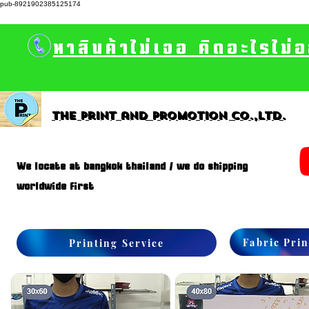
pub-8921902385125174
หาสินค้าไม่เจอ คิดอะไรไม่
The print and promotion CO.,Ltd.
We locate at bangkok thailand / we do shipping
worldwide first
Fabric Prin
Printing Service