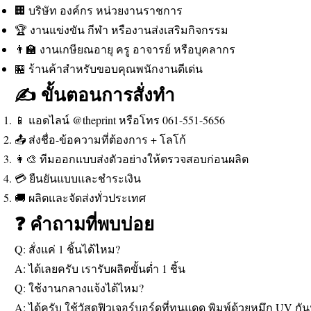
🏢 บริษัท องค์กร หน่วยงานราชการ
🏆 งานแข่งขัน กีฬา หรืองานส่งเสริมกิจกรรม
👨‍🏫 งานเกษียณอายุ ครู อาจารย์ หรือบุคลากร
🏪 ร้านค้าสำหรับขอบคุณพนักงานดีเด่น
✍️ ขั้นตอนการสั่งทำ
📱 แอดไลน์ @theprint หรือโทร 061-551-5656
📤 ส่งชื่อ-ข้อความที่ต้องการ + โลโก้
👩‍🎨 ทีมออกแบบส่งตัวอย่างให้ตรวจสอบก่อนผลิต
💳 ยืนยันแบบและชำระเงิน
🚚 ผลิตและจัดส่งทั่วประเทศ
❓ คำถามที่พบบ่อย
Q: สั่งแค่ 1 ชิ้นได้ไหม?
A: ได้เลยครับ เรารับผลิตขั้นต่ำ 1 ชิ้น
Q: ใช้งานกลางแจ้งได้ไหม?
A: ได้ครับ ใช้วัสดุฟิวเจอร์บอร์ดที่ทนแดด พิมพ์ด้วยหมึก UV กัน