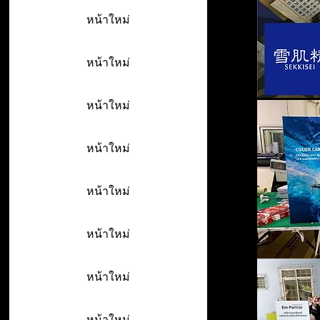
หน้าใหม่
หน้าใหม่
หน้าใหม่
หน้าใหม่
หน้าใหม่
หน้าใหม่
หน้าใหม่
หน้าใหม่