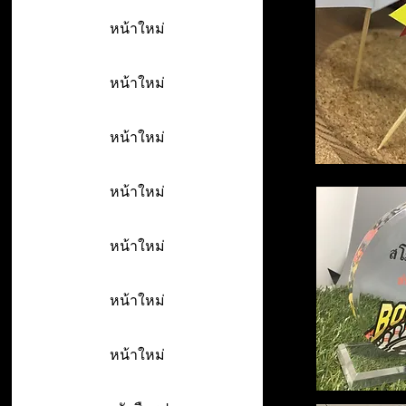
หน้าใหม่
หน้าใหม่
หน้าใหม่
หน้าใหม่
หน้าใหม่
หน้าใหม่
หน้าใหม่