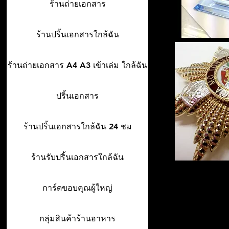
ร้านถ่ายเอกสาร
ร้านปริ้นเอกสารใกล้ฉัน
ร้านถ่ายเอกสาร A4 A3 เข้าเล่ม ใกล้ฉัน
ปริ้นเอกสาร
ร้านปริ้นเอกสารใกล้ฉัน 24 ชม
ร้านรับปริ้นเอกสารใกล้ฉัน
การ์ดขอบคุณผู้ใหญ่
กลุ่มสินค้าร้านอาหาร