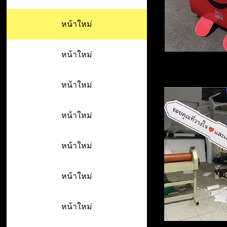
หน้าใหม่
หน้าใหม่
หน้าใหม่
หน้าใหม่
หน้าใหม่
หน้าใหม่
หน้าใหม่