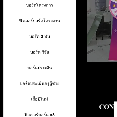
บอร์ดโครงการ
ฟิวเจอร์บอร์ดโครงงาน
บอร์ด 3 พับ
บอร์ด วิจัย
บอร์ดประเมิน
บอร์ดประเมินครูผู้ช่วย
เสื้อปีใหม่
CON
ฟิวเจอร์บอร์ด a3