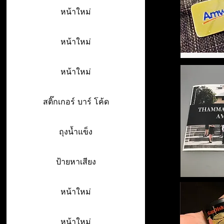
หน้าใหม่
หน้าใหม่
หน้าใหม่
สติ๊กเกอร์ บาร์ โค้ด
ถุงน้ำแข็ง
ป้ายหาเสียง
หน้าใหม่
หน้าใหม่