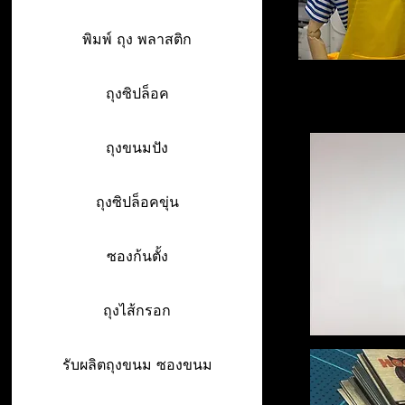
พิมพ์ ถุง พลาสติก
ถุงซิปล็อค
ถุงขนมปัง
ถุงซิปล็อคขุ่น
ซองก้นตั้ง
ถุงไส้กรอก
รับผลิตถุงขนม ซองขนม