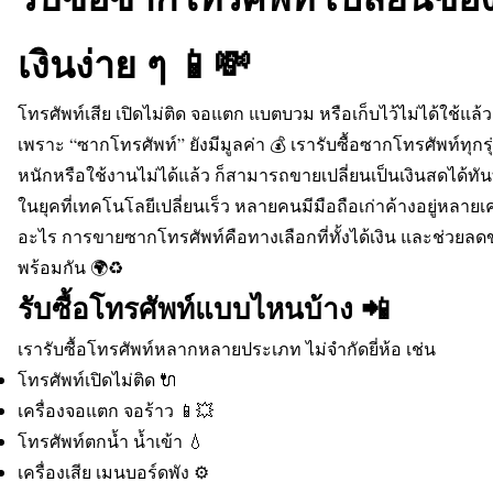
เงินง่าย ๆ 📱💸
โทรศัพท์เสีย เปิดไม่ติด จอแตก แบตบวม หรือเก็บไว้ไม่ได้ใช้แล้ว
เพราะ “ซากโทรศัพท์” ยังมีมูลค่า 💰 เรารับซื้อซากโทรศัพท์ทุกรุ
หนักหรือใช้งานไม่ได้แล้ว ก็สามารถขายเปลี่ยนเป็นเงินสดได้ทัน
ในยุคที่เทคโนโลยีเปลี่ยนเร็ว หลายคนมีมือถือเก่าค้างอยู่หลายเค
อะไร การขายซากโทรศัพท์คือทางเลือกที่ทั้งได้เงิน และช่วยลด
พร้อมกัน 🌍♻️
รับซื้อโทรศัพท์แบบไหนบ้าง 📲
เรารับซื้อโทรศัพท์หลากหลายประเภท ไม่จำกัดยี่ห้อ เช่น
โทรศัพท์เปิดไม่ติด 🔌
เครื่องจอแตก จอร้าว 📱💥
โทรศัพท์ตกน้ำ น้ำเข้า 💧
เครื่องเสีย เมนบอร์ดพัง ⚙️