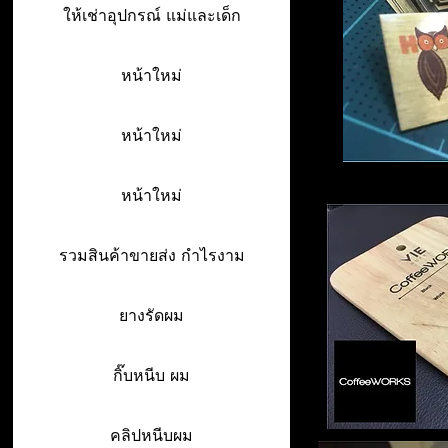
ให้เช่าอุปกรณ์ แม่และเด็ก
หน้าใหม่
หน้าใหม่
หน้าใหม่
รวมสินค้าขายส่ง กำไรงาม
ยางรัดผม
กิ๊บหนีบ ผม
คลิปหนีบผม