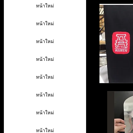
หน้าใหม่
หน้าใหม่
หน้าใหม่
หน้าใหม่
หน้าใหม่
หน้าใหม่
หน้าใหม่
หน้าใหม่