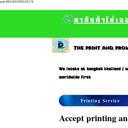
pub-8921902385125174
หาสินค้าไม่เจ
The print and prom
We locate at bangkok thailand / w
worldwide first
Printing Service
Accept printing and