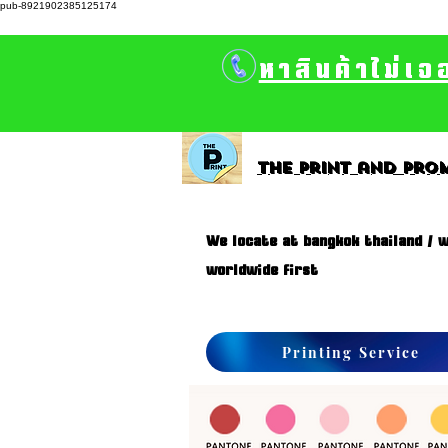
pub-8921902385125174
หาสินค้าไม่เจ
The print and prom
We locate at bangkok thailand / w
worldwide first
Printing Service