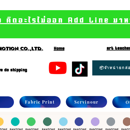
อ คิดอะไรไม่ออก Add Line มาหา เ
art teache
otion CO.,Ltd.
Home
📦จำหน่ายกล่อ
e do shipping
Fabric Print
Servinour
O