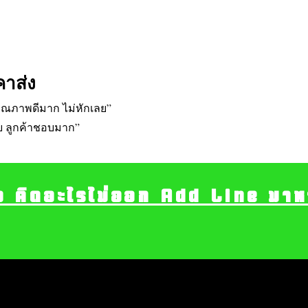
คาส่ง
 คุณภาพดีมาก ไม่หักเลย”
วย ลูกค้าชอบมาก”
อ คิดอะไรไม่ออก Add Line มาหา เ