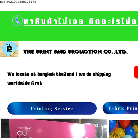
pub-8921902385125174
หาสินค้าไม่เจอ คิดอะไรไม่
The print and promotion CO.,Ltd.
We locate at bangkok thailand / we do shipping
worldwide first
Fabric Prin
Printing Service