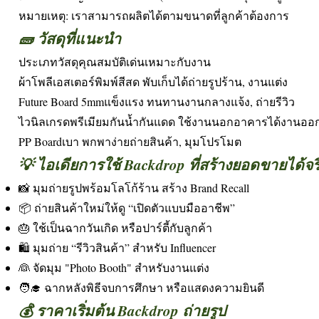
หมายเหตุ: เราสามารถผลิตได้ตามขนาดที่ลูกค้าต้องการ
🧱 วัสดุที่แนะนำ
ประเภทวัสดุคุณสมบัติเด่นเหมาะกับงาน
ผ้าโพลีเอสเตอร์พิมพ์สีสด พับเก็บได้ถ่ายรูปร้าน, งานแต่ง
Future Board 5mmแข็งแรง ทนทานงานกลางแจ้ง, ถ่ายรีวิว
ไวนิลเกรดพรีเมียมกันน้ำกันแดด ใช้งานนอกอาคารได้งานออก
PP Boardเบา พกพาง่ายถ่ายสินค้า, มุมโปรโมต
💡 ไอเดียการใช้ Backdrop ที่สร้างยอดขายได้จร
📸 มุมถ่ายรูปพร้อมโลโก้ร้าน สร้าง Brand Recall
📦 ถ่ายสินค้าใหม่ให้ดู “เปิดตัวแบบมืออาชีพ”
🎂 ใช้เป็นฉากวันเกิด หรือปาร์ตี้กับลูกค้า
🛍️ มุมถ่าย “รีวิวสินค้า” สำหรับ Influencer
👰 จัดมุม "Photo Booth" สำหรับงานแต่ง
🧑‍🎓 ฉากหลังพิธีจบการศึกษา หรือแสดงความยินดี
💰 ราคาเริ่มต้น Backdrop ถ่ายรูป