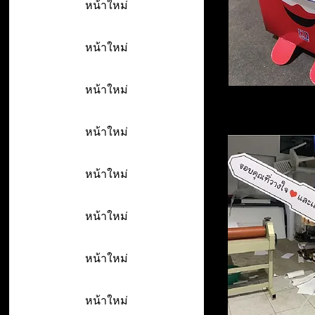
หน้าใหม่
หน้าใหม่
หน้าใหม่
หน้าใหม่
หน้าใหม่
หน้าใหม่
หน้าใหม่
หน้าใหม่