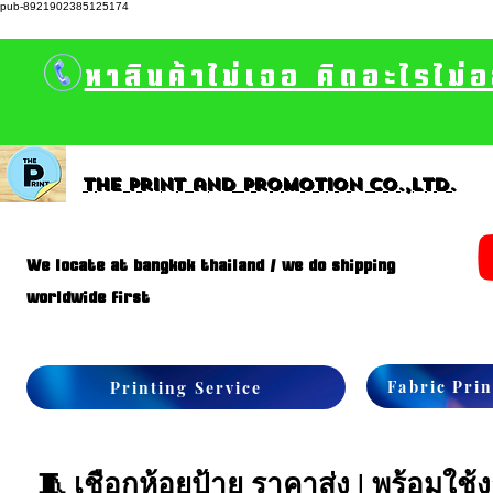
pub-8921902385125174
หาสินค้าไม่เจอ คิดอะไรไม่
The print and promotion CO.,Ltd.
We locate at bangkok thailand / we do shipping
worldwide first
Fabric Prin
Printing Service
🧵 เชือกห้อยป้าย ราคาส่ง | พร้อมใช้