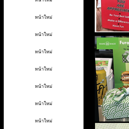
หน้าใหม่
หน้าใหม่
หน้าใหม่
หน้าใหม่
หน้าใหม่
หน้าใหม่
หน้าใหม่