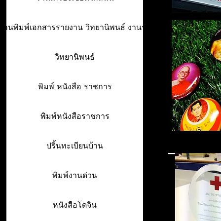
ร้านพิมพ์เอกสารรายงาน วิทยานิพนธ์ งานรา
วิทยานิพนธ์
พิมพ์ หนังสือ ราชการ
พิมพ์หนังสือราชการ
ปริ้นทะเบียนบ้าน
พิมพ์งานด่วน
หนังสือโดจิน