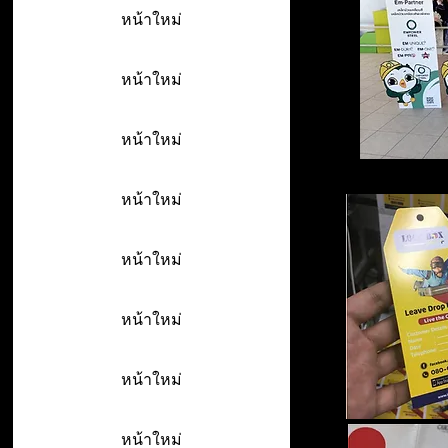
หน้าใหม่
หน้าใหม่
หน้าใหม่
หน้าใหม่
หน้าใหม่
หน้าใหม่
หน้าใหม่
หน้าใหม่