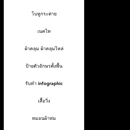
โบหูกระต่าย
เนคไท
ผ้าคลุม ผ้าคลุมไหล่
ป้ายตัวอักษรตั้งพื้น
รับทำ infographic
เสื้อวิ่ง
หมอนผ้าห่ม