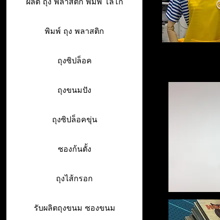
ผลิต ถุง พลาสติก พิมพ์ โลโก้
พิมพ์ ถุง พลาสติก
ถุงซิปล็อค
ถุงขนมปัง
ถุงซิปล็อคขุ่น
ซองก้นตั้ง
ถุงไส้กรอก
รับผลิตถุงขนม ซองขนม