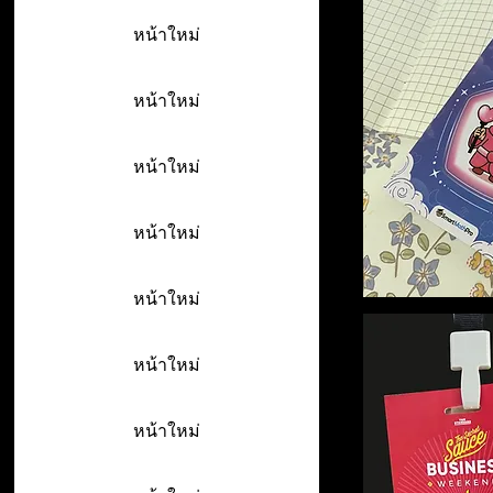
หน้าใหม่
หน้าใหม่
หน้าใหม่
หน้าใหม่
หน้าใหม่
หน้าใหม่
หน้าใหม่