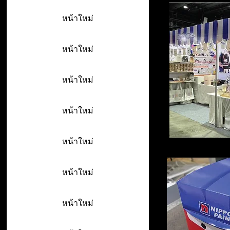
หน้าใหม่
หน้าใหม่
หน้าใหม่
หน้าใหม่
หน้าใหม่
หน้าใหม่
หน้าใหม่