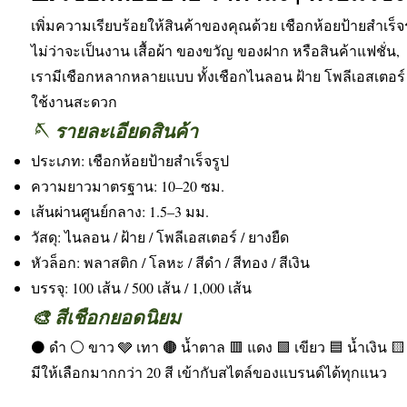
เพิ่มความเรียบร้อยให้สินค้าของคุณด้วย เชือกห้อยป้ายสำเร็จ
ไม่ว่าจะเป็นงาน เสื้อผ้า ของขวัญ ของฝาก หรือสินค้าแฟชั่น,
เรามีเชือกหลากหลายแบบ ทั้งเชือกไนลอน ฝ้าย โพลีเอสเตอร์
ใช้งานสะดวก
🪡 รายละเอียดสินค้า
ประเภท: เชือกห้อยป้ายสำเร็จรูป
ความยาวมาตรฐาน: 10–20 ซม.
เส้นผ่านศูนย์กลาง: 1.5–3 มม.
วัสดุ: ไนลอน / ฝ้าย / โพลีเอสเตอร์ / ยางยืด
หัวล็อก: พลาสติก / โลหะ / สีดำ / สีทอง / สีเงิน
บรรจุ: 100 เส้น / 500 เส้น / 1,000 เส้น
🎨 สีเชือกยอดนิยม
⚫ ดำ ⚪ ขาว 🩶 เทา 🟤 น้ำตาล 🟥 แดง 🟩 เขียว 🟦 น้ำเงิน 
มีให้เลือกมากกว่า 20 สี เข้ากับสไตล์ของแบรนด์ได้ทุกแนว