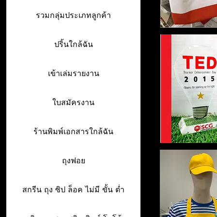
รวมกลุ่มประเภทลูกค้า
ปริ้นใกล้ฉัน
เข้าเล่มรายงาน
ใบสมัครงาน
ร้านพิมพ์เอกสารใกล้ฉัน
ถุงฟอย
สกรีน ถุง ซิป ล็อค ไม่มี ขั้น ต่ำ