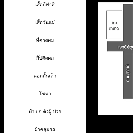
เสื้อกีฬาสี
เสื้อวันแม่
ที่คาดผม
กิ๊ปติดผม
คอกกั้นเด็ก
โซฟา
ผ้า ยก ตัวผู้ ป่วย
ผ้าคลุมรถ