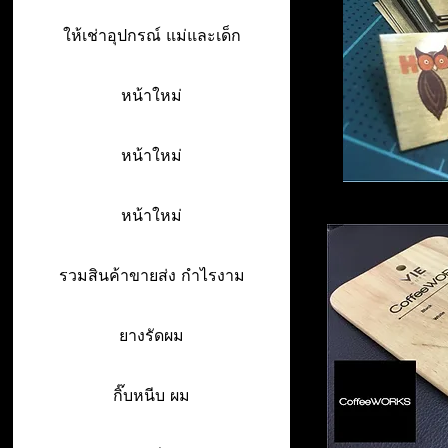
ให้เช่าอุปกรณ์ แม่และเด็ก
หน้าใหม่
หน้าใหม่
หน้าใหม่
รวมสินค้าขายส่ง กำไรงาม
ยางรัดผม
กิ๊บหนีบ ผม