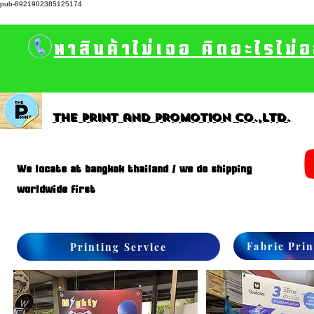
pub-8921902385125174
หาสินค้าไม่เจอ คิดอะไรไม่
The print and promotion CO.,Ltd.
We locate at bangkok thailand / we do shipping
worldwide first
Fabric Prin
Printing Service