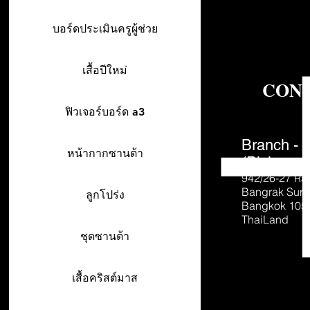
บอร์ดประเมินครูผู้ช่วย
เสื้อปีใหม่
CON
ฟิวเจอร์บอร์ด a3
Branch - 
หน้ากากซานต้า
(Pick-up o
942/26-27
Ra
Bangrak Sur
ลูกโปร่ง
Bangkok 105
ThaiLand
ชุดซานต้า
เสื้อคริสต์มาส