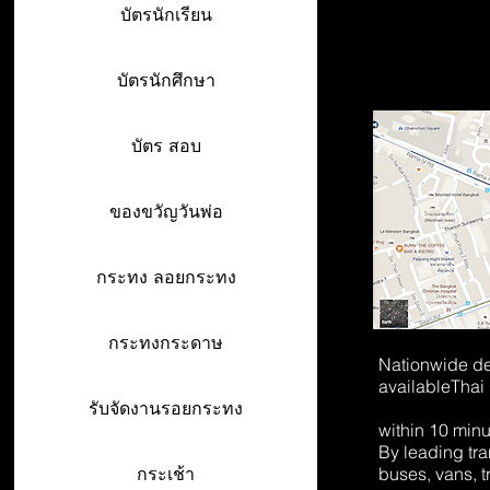
บัตรนักเรียน
บัตรนักศึกษา
บัตร สอบ
ของขวัญวันพ่อ
กระทง ลอยกระทง
กระทงกระดาษ
Nationwide de
available
Thai
รับจัดงานรอยกระทง
within 10 min
By leading tr
buses, vans, t
กระเช้า