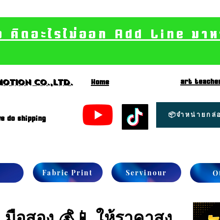
อ คิดอะไรไม่ออก Add Line มาหา เ
art teache
otion CO.,Ltd.
Home
📦จำหน่ายกล่อ
e do shipping
Fabric Print
Servinour
O
5 มือสอง 💰📱 ให้ราคาสูง