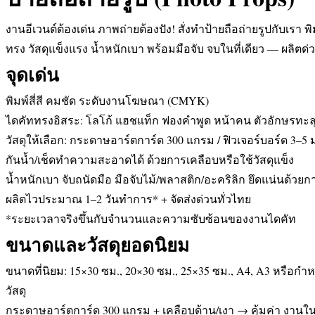
งานอีเวนต์ต้องเด่น ภาพถ่ายต้องปัง! สั่งทำป้ายถือถ่ายรูปกับเรา พ
ทรง วัสดุแข็งแรง น้ำหนักเบา พร้อมมือจับ จบในที่เดียว — ผลิตด่ว
จุดเด่น
พิมพ์สี่สี คมชัด ระดับงานโฆษณา (CMYK)
ไดคัททรงอิสระ: โลโก้ แฮชแท็ก ฟองคำพูด หน้าคน ตัวอักษรทะล
วัสดุให้เลือก: กระดาษอาร์ตการ์ด 300 แกรม / ฟิวเจอร์บอร์ด 3–5 
กันน้ำ/เช็ดทำความสะอาดได้ ด้วยการเคลือบหรือใช้วัสดุแข็ง
น้ำหนักเบา จับถนัดมือ มือจับไม้/พลาสติก/อะคริลิก ยึดแน่นด้วย
ผลิตไวประมาณ 1–2 วันทำการ* + จัดส่งด่วนทั่วไทย
*ระยะเวลาจริงขึ้นกับจำนวนและความซับซ้อนของงานไดคัท
ขนาดและวัสดุยอดนิยม
ขนาดที่นิยม: 15×30 ซม., 20×30 ซม., 25×35 ซม., A4, A3 หรือกำ
วัสดุ
กระดาษอาร์ตการ์ด 300 แกรม + เคลือบด้าน/เงา → คุ้มค่า งานใน