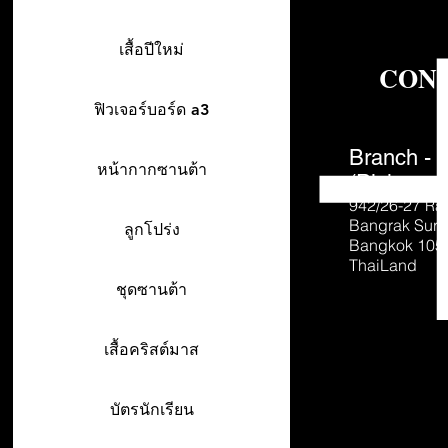
เสื้อปีใหม่
CON
ฟิวเจอร์บอร์ด a3
Branch - 
หน้ากากซานต้า
(Pick-up o
942/26-27
Ra
Bangrak Sur
ลูกโปร่ง
Bangkok 105
ThaiLand
ชุดซานต้า
เสื้อคริสต์มาส
บัตรนักเรียน