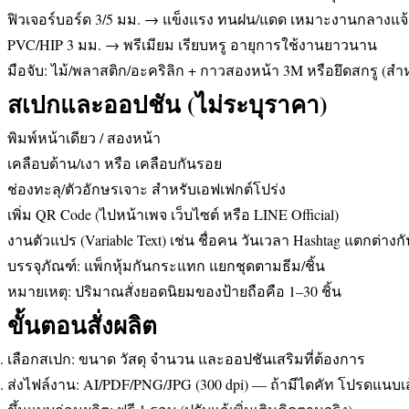
ฟิวเจอร์บอร์ด 3/5 มม. → แข็งแรง ทนฝน/แดด เหมาะงานกลางแจ้
PVC/HIP 3 มม. → พรีเมียม เรียบหรู อายุการใช้งานยาวนาน
มือจับ: ไม้/พลาสติก/อะคริลิก + กาวสองหน้า 3M หรือยึดสกรู (สำ
สเปกและออปชัน (ไม่ระบุราคา)
พิมพ์หน้าเดียว / สองหน้า
เคลือบด้าน/เงา หรือ เคลือบกันรอย
ช่องทะลุ/ตัวอักษรเจาะ สำหรับเอฟเฟกต์โปร่ง
เพิ่ม QR Code (ไปหน้าเพจ เว็บไซต์ หรือ LINE Official)
งานตัวแปร (Variable Text) เช่น ชื่อคน วันเวลา Hashtag แตกต่างกั
บรรจุภัณฑ์: แพ็กหุ้มกันกระแทก แยกชุดตามธีม/ชิ้น
หมายเหตุ: ปริมาณสั่งยอดนิยมของป้ายถือคือ 1–30 ชิ้น
ขั้นตอนสั่งผลิต
เลือกสเปก: ขนาด วัสดุ จำนวน และออปชันเสริมที่ต้องการ
ส่งไฟล์งาน: AI/PDF/PNG/JPG (300 dpi) — ถ้ามีไดคัท โปรดแนบเ