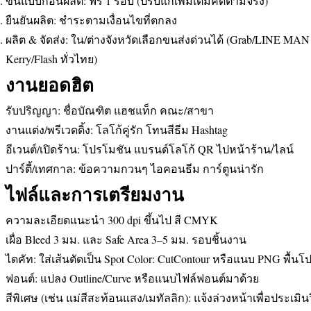
ขึ้นแบบก่อนผลิต: ฟรี 1 รอบ (ปรับแก้เพิ่มเติมคิดตามจริง)
ยืนยันผลิต: ชำระตามเงื่อนไขที่ตกลง
ผลิต & จัดส่ง: ใน/ต่างจังหวัดเลือกขนส่งด่วนได้ (Grab/LINE MA
Kerry/Flash ทั่วไทย)
งานยอดฮิต
รับปริญญา: ชื่อบัณฑิต แฮชแท็ก คณะ/สาขา
งานแต่ง/พรีเวดดิ้ง: โลโก้คู่รัก โทนสีธีม Hashtag
อีเวนต์/เปิดร้าน: โปรโมชัน แบรนด์โลโก้ QR ไปหน้าร้าน/ไลน์
ปาร์ตี้/เทศกาล: ข้อความกวนๆ ไอคอนธีม การ์ตูนน่ารัก
ไฟล์และการเตรียมงาน
ความละเอียดแนะนำ 300 dpi ขึ้นไป สี CMYK
เผื่อ Bleed 3 มม. และ Safe Area 3–5 มม. รอบชิ้นงาน
ไดคัท: ใส่เส้นตัดเป็น Spot Color: CutContour หรือแนบ PNG พื้นโ
ฟอนต์: แปลง Outline/Curve หรือแนบไฟล์ฟอนต์มาด้วย
สีพิเศษ (เช่น แม่สีสะท้อนแสง/เมทัลลิก): แจ้งล่วงหน้าเพื่อประเมินว