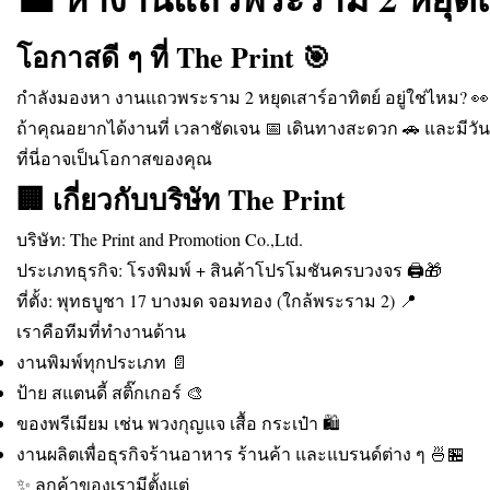
โอกาสดี ๆ ที่ The Print 🎯
กำลังมองหา งานแถวพระราม 2 หยุดเสาร์อาทิตย์ อยู่ใช่ไหม? 👀
ถ้าคุณอยากได้งานที่ เวลาชัดเจน 📅 เดินทางสะดวก 🚗 และมีวั
ที่นี่อาจเป็นโอกาสของคุณ
🏢 เกี่ยวกับบริษัท The Print
บริษัท: The Print and Promotion Co.,Ltd.
ประเภทธุรกิจ: โรงพิมพ์ + สินค้าโปรโมชันครบวงจร 🖨️🎁
ที่ตั้ง: พุทธบูชา 17 บางมด จอมทอง (ใกล้พระราม 2) 📍
เราคือทีมที่ทำงานด้าน
งานพิมพ์ทุกประเภท 📄
ป้าย สแตนดี้ สติ๊กเกอร์ 🎨
ของพรีเมียม เช่น พวงกุญแจ เสื้อ กระเป๋า 🛍️
งานผลิตเพื่อธุรกิจร้านอาหาร ร้านค้า และแบรนด์ต่าง ๆ 🍜🏪
✨ ลูกค้าของเรามีตั้งแต่