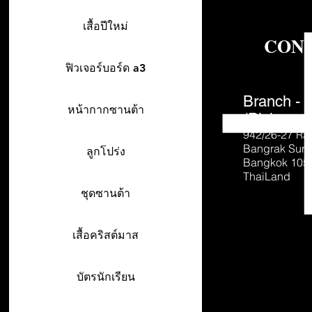
เสื้อปีใหม่
CON
ฟิวเจอร์บอร์ด a3
Branch - 
หน้ากากซานต้า
(Pick-up o
942/26-27
Ra
Bangrak Sur
ลูกโปร่ง
Bangkok 105
ThaiLand
ชุดซานต้า
เสื้อคริสต์มาส
บัตรนักเรียน