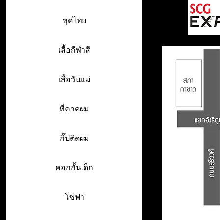
ชุดไทย
เสื้อกีฬาสี
เสื้อวันแม่
ที่คาดผม
กิ๊ปติดผม
คอกกั้นเด็ก
โซฟา