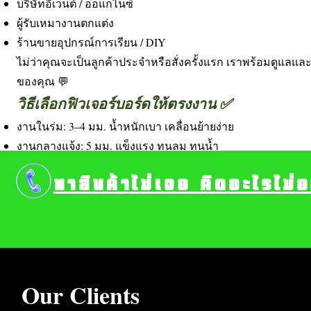
บริษัทอีเวนต์ / ออแกไนซ์
ผู้รับเหมางานตกแต่ง
ร้านขายอุปกรณ์การเรียน / DIY
ไม่ว่าคุณจะเป็นลูกค้าประจำหรือสั่งครั้งแรก เราพร้อมดูแลแ
ของคุณ 💬
วิธีเลือกฟิวเจอร์บอร์ดให้ตรงงาน ✅
งานในร่ม: 3–4 มม. น้ำหนักเบา เคลื่อนย้ายง่าย
งานกลางแจ้ง: 5 มม. แข็งแรง ทนลม ทนน้ำ
งานพิมพ์สี: เลือกผิวเรียบ สีขาว เพื่อความคมชัด
หาสินค้าไม่เจอ คิดอะไรไม่
งานตัดไดคัท: เลือกความหนาที่ไม่แตกขอบ
Our Clients