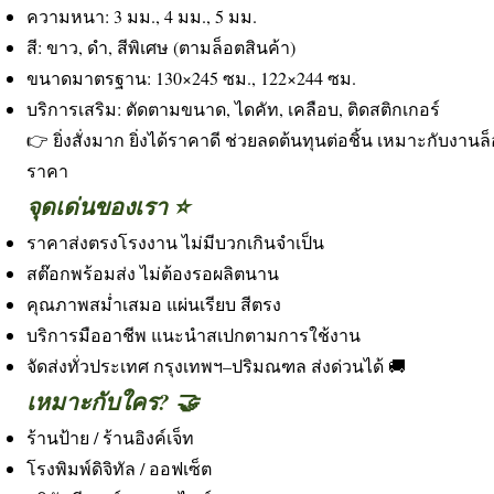
ความหนา: 3 มม., 4 มม., 5 มม.
สี: ขาว, ดำ, สีพิเศษ (ตามล็อตสินค้า)
ขนาดมาตรฐาน: 130×245 ซม., 122×244 ซม.
บริการเสริม: ตัดตามขนาด, ไดคัท, เคลือบ, ติดสติกเกอร์
👉 ยิ่งสั่งมาก ยิ่งได้ราคาดี ช่วยลดต้นทุนต่อชิ้น เหมาะกับง
ราคา
จุดเด่นของเรา ⭐
ราคาส่งตรงโรงงาน ไม่มีบวกเกินจำเป็น
สต๊อกพร้อมส่ง ไม่ต้องรอผลิตนาน
คุณภาพสม่ำเสมอ แผ่นเรียบ สีตรง
บริการมืออาชีพ แนะนำสเปกตามการใช้งาน
จัดส่งทั่วประเทศ กรุงเทพฯ–ปริมณฑล ส่งด่วนได้ 🚚
เหมาะกับใคร? 🤝
ร้านป้าย / ร้านอิงค์เจ็ท
โรงพิมพ์ดิจิทัล / ออฟเซ็ต