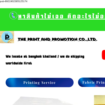
pub-8921902385125174
หาสินค้าไม่เจอ คิดอะไรไม่
The print and promotion CO.,Ltd.
We locate at bangkok thailand / we do shipping
worldwide first
Fabric Prin
Printing Service