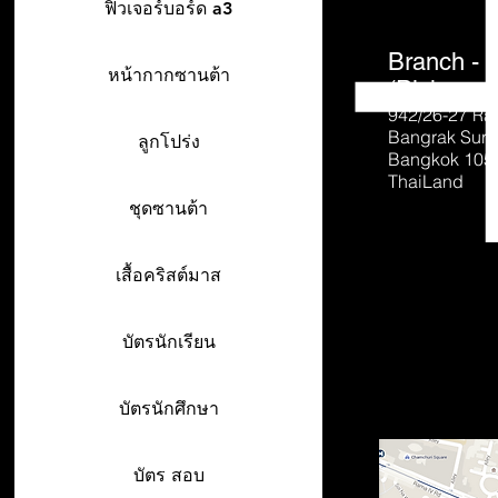
ฟิวเจอร์บอร์ด a3
Branch - 
หน้ากากซานต้า
(Pick-up o
942/26-27
Ra
Bangrak Sur
ลูกโปร่ง
Bangkok 105
ThaiLand
ชุดซานต้า
เสื้อคริสต์มาส
บัตรนักเรียน
บัตรนักศึกษา
บัตร สอบ