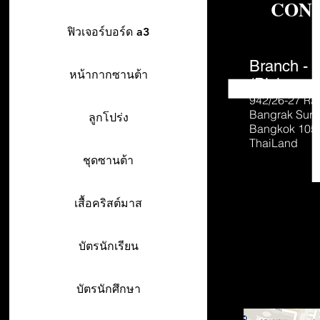
CON
ฟิวเจอร์บอร์ด a3
Branch - 
หน้ากากซานต้า
(Pick-up o
942/26-27
Ra
Bangrak Sur
ลูกโปร่ง
Bangkok 105
ThaiLand
ชุดซานต้า
เสื้อคริสต์มาส
บัตรนักเรียน
บัตรนักศึกษา