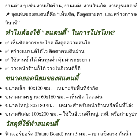
งานต่าง ๆ เช่น งานเปิดร้าน, งานแต่ง, งานวันเกิด, งานบูธแสดงส
📌 จุดเด่นของสแตนดี้คือ “เห็นชัด, ดึงดูดสายตา, และสร้างการจ
วินาที”
ทำไมต้องใช้ "สแตนดี้" ในการโปรโมท?
✅ เห็นชัดจากระยะไกล ดึงดูดความสนใจ
✅ สร้างแบรนด์ได้ไว ติดตาคนเดินผ่าน
✅ ใช้งานซ้ำได้ ต้นทุนต่ำ คุ้มค่าระยะยาว
✅ วางหน้าร้านก็ได้ วางในอีเวนต์ก็ดี
ขนาดยอดนิยมของสแตนดี้
ขนาดเล็ก: 40x120 ซม. – เหมาะกับพื้นที่จำกัด
ขนาดมาตรฐาน: 60x160 ซม. – เห็นชัด โดดเด่น
ขนาดใหญ่: 80x180 ซม. – เหมาะสำหรับหน้าร้านหรือพื้นที่โล่ง
ขนาดพิเศษ: 100x200 ซม. – ใช้ในอีเวนต์ใหญ่, เวที, หรือถ่ายรูปหม
วัสดุที่ใช้ทำสแตนดี้
ฟิวเจอร์บอร์ด (Future Board) หนา 5 มม. – เบา แข็งแรง กันน้ำ