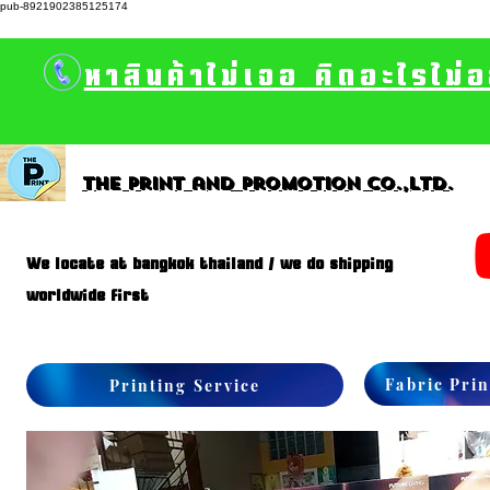
pub-8921902385125174
หาสินค้าไม่เจอ คิดอะไรไม่
The print and promotion CO.,Ltd.
We locate at bangkok thailand / we do shipping
worldwide first
Fabric Prin
Printing Service