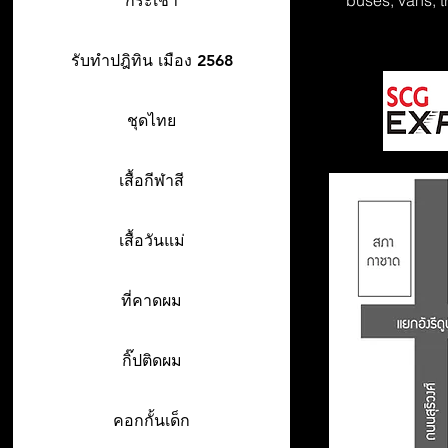
buses, vans, t
กระเช้า
รับทำปฎิทิน เมือง 2568
ชุดไทย
เสื้อกีฬาสี
เสื้อวันแม่
ที่คาดผม
กิ๊ปติดผม
คอกกั้นเด็ก