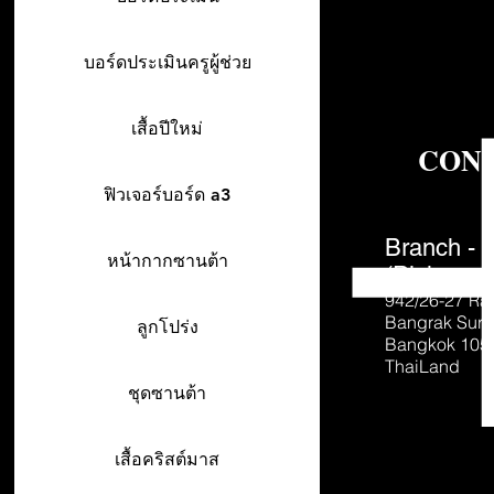
บอร์ดประเมินครูผู้ช่วย
เสื้อปีใหม่
CON
ฟิวเจอร์บอร์ด a3
Branch - 
หน้ากากซานต้า
(Pick-up o
942/26-27
Ra
Bangrak Sur
ลูกโปร่ง
Bangkok 105
ThaiLand
ชุดซานต้า
เสื้อคริสต์มาส