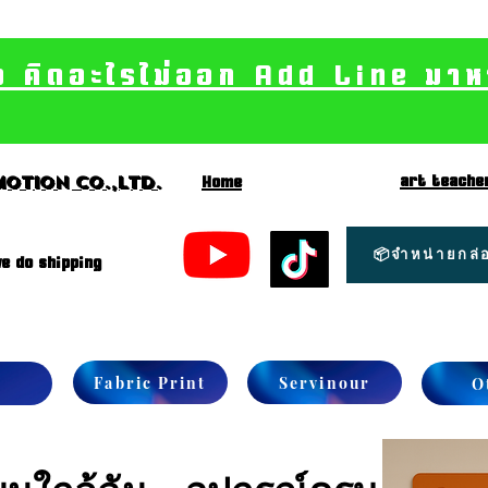
อ คิดอะไรไม่ออก Add Line มาหา เ
art teache
otion CO.,Ltd.
Home
📦จำหน่ายกล่อ
e do shipping
Fabric Print
Servinour
O