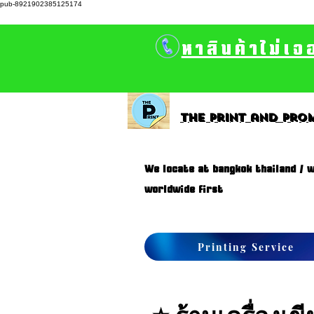
pub-8921902385125174
หาสินค้าไม่เจ
The print and prom
We locate at bangkok thailand / w
worldwide first
Printing Service