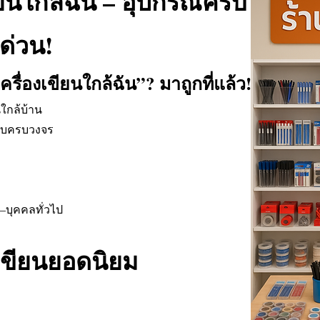
ียนใกล้ฉัน – อุปกรณ์ครบ
ด่วน!
ครื่องเขียนใกล้ฉัน”? มาถูกที่แล้ว!
ใกล้บ้าน
์แบบครบวงจร
น–บุคคลทั่วไป
เขียนยอดนิยม