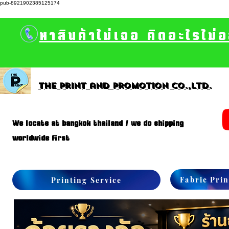
pub-8921902385125174
หาสินค้าไม่เจอ คิดอะไรไม่
The print and promotion CO.,Ltd.
We locate at bangkok thailand / we do shipping
worldwide first
Fabric Prin
Printing Service