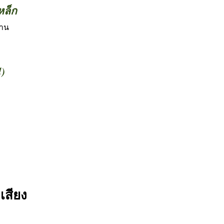
หล็ก
้าน
d)
เสียง