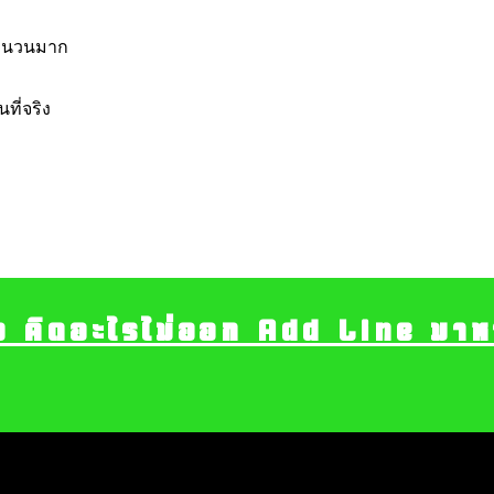
จำนวนมาก
ที่จริง
อ คิดอะไรไม่ออก Add Line มาหา เ