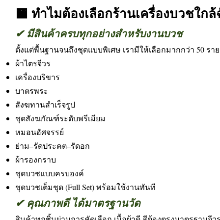
🟧 ทำไมต้องเลือกร้านเครื่องบวชใกล
✔ มีสินค้าครบทุกอย่างสำหรับงานบวช
ตั้งแต่พื้นฐานจนถึงชุดแบบพิเศษ เรามีให้เลือกมากกว่า 50 รา
ผ้าไตรจีวร
เครื่องบริขาร
บาตรพระ
สังฆทานสำเร็จรูป
ชุดสังฆภัณฑ์ระดับพรีเมียม
หมอนอัศจรรย์
ย่าม–รัดประคต–รัดอก
ผ้ารองกราบ
ชุดบวชแบบครบองค์
ชุดบวชเต็มชุด (Full Set) พร้อมใช้งานทันที
✔ คุณภาพดี ได้มาตรฐานวัด
สินค้าทุกชิ้นผ่านการคัดเลือก เนื้อผ้าดี สีต้องตรงมาตรฐานจี