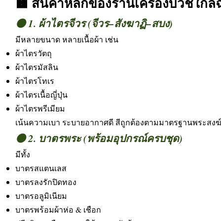
🟧 สินค้าหลักของร้านเครื่องบวชใกล้
🟤 1. ผ้าไตรจีวร (จีวร–สังฆาฏิ–สบง)
มีหลายขนาด หลายเนื้อผ้า เช่น
ผ้าไตรวัตถุ
ผ้าไตรมัสลิน
ผ้าไตรโทเร
ผ้าไตรเนื้อญี่ปุ่น
ผ้าไตรพรีเมียม
เน้นความเบา ระบายอากาศดี สีถูกต้องตามมาตรฐานพระสงฆ
🟤 2. บาตรพระ (พร้อมอุปกรณ์ครบชุด)
มีทั้ง
บาตรสแตนเลส
บาตรลงรักปิดทอง
บาตรอลูมิเนียม
บาตรพร้อมผ้าห่อ & เชือก