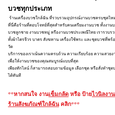
บวชทุกประเภท
ร้านเครื่องบวชใกล้ฉัน ที่รวบรวมอุปกรณ์งานบวชครบชุดไห
ที่นี่คือร้านที่ตอบโจทย์ที่สุดสำหรับคนเตรียมงานบวช ทั้ง
บวชลูกชาย งานบวชหมู่ หรืองานบวชประเพณีไทย เรารวบรวมส
ทั้งผ้าไตรจีวร บาตร สังฆทาน เครื่องใช้พระ และชุดบวชที่
วัด
บริการของเราเน้นความครบถ้วน ความเรียบร้อย ความสวย
เพื่อให้งานบวชของคุณสมบูรณ์แบบที่สุด
เพียงทักไลน์ ก็สามารถสอบถามข้อมูล เลือกชุด หรือสั่งทำ
ได้ทันที
**หากสนใจ งาน
เข็มกลัด
หรือ ป้าย
ไวนิลงา
ร้านสังฆภัณฑ์ใกล้ฉัน
คลิก***