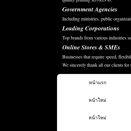
Government Agencies
Including ministries, public organizati
Leading Corporations
Top brands from various industries s
Online Stores & SMEs
Businesses that require speed, flexibi
We sincerely thank all our clients for
หน้าแรก
หน้าใหม่
หน้าใหม่