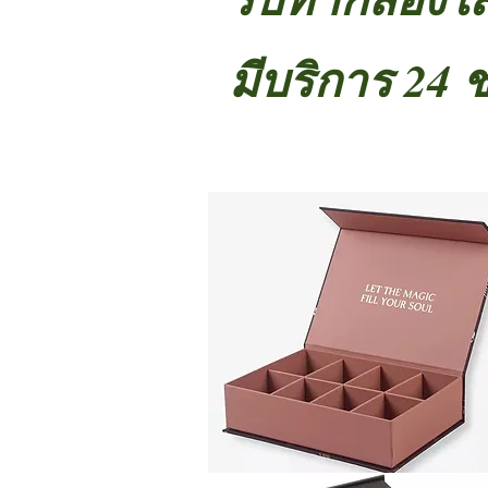
มีบริการ 24 