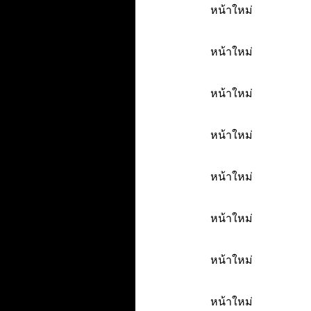
หน้าใหม่
หน้าใหม่
หน้าใหม่
หน้าใหม่
หน้าใหม่
หน้าใหม่
หน้าใหม่
หน้าใหม่