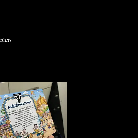
others.