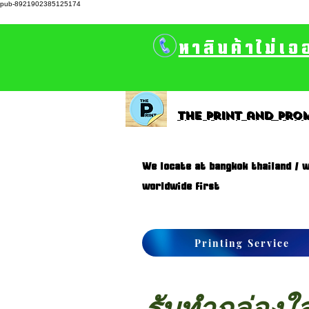
pub-8921902385125174
หาสินค้าไม่เจ
The print and prom
We locate at bangkok thailand / w
worldwide first
Printing Service
รับทำกล่องใ