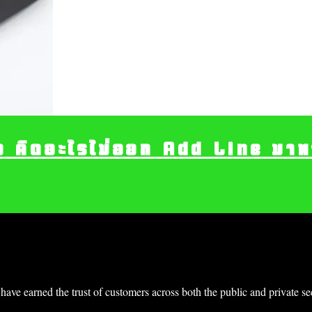
อ คิดอะไรไม่ออก Add Line มาหา เ
have earned the trust of customers across both the public and private s