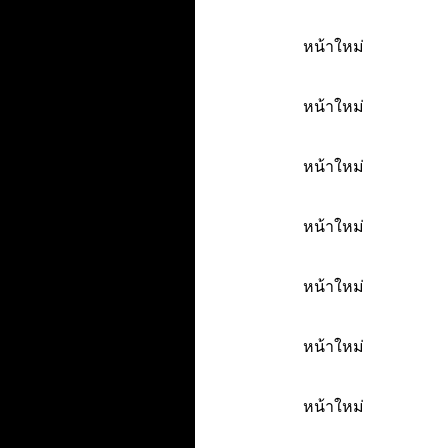
หน้าใหม่
หน้าใหม่
หน้าใหม่
หน้าใหม่
หน้าใหม่
หน้าใหม่
หน้าใหม่