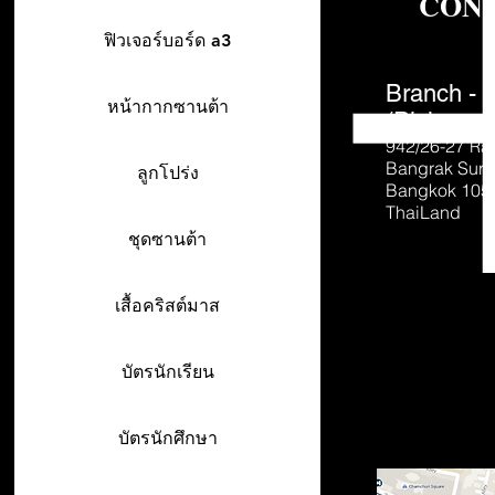
CON
ฟิวเจอร์บอร์ด a3
Branch - 
หน้ากากซานต้า
(Pick-up o
942/26-27
Ra
Bangrak Sur
ลูกโปร่ง
Bangkok 105
ThaiLand
ชุดซานต้า
เสื้อคริสต์มาส
บัตรนักเรียน
บัตรนักศึกษา