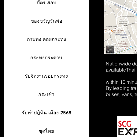
บัตร สอบ
ของขวัญวันพ่อ
กระทง ลอยกระทง
กระทงกระดาษ
Nationwide de
available
Thai
รับจัดงานรอยกระทง
within 10 min
By leading tr
buses, vans, t
กระเช้า
รับทำปฎิทิน เมือง 2568
ชุดไทย