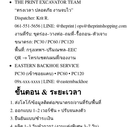
THE PRINT EXCAVATOR TEAM
“ตรงเวลา ปลอดภัย งานจบไว”
Dispatcher: Krit R.
061‑551‑5656 | LINE: @theprint | ops@theprintshopping.com
งานที่รับ: ขุดร่อง–วางท่อ–ถมที่–รื้อถอน–หัวเจาะ
ขนาดรถ: PC30 / PC60 / PC120
พื้นที่: กรุงเทพฯ–ปริมณฑล–EEC
QR → โทร/แชต/แผนที่/จองงาน
EASTERN BACKHOE SERVICE
PC30 (เข้าซอยแคบ) • PC60 • PC120
09x‑xxx‑xxxx | LINE: @easternbackhoe
ขั้นตอน & ระยะเวลา
ส่งโลโก้/ข้อมูลติดต่อ/ขนาดรถ/งานที่รับ/พื้นที่
ออกแบบ 1–2 เวอร์ชัน + ปรับจนลงตัว
ยืนยันแบบ/ชำระเงิน
ผลิต 1–3 วันทำการ* (งานแต่งพิเศษ 3–7 วัน)