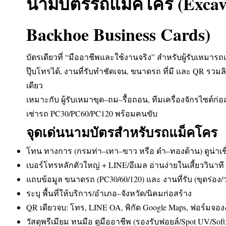
นามบัตรรถแม็คโคร (Excava
Backhoe Business Cards)
บัตรเดียวที่ “มืออาชีพและใช้งานจริง” สำหรับผู้รับเหมา
ปุ๊บโทรได้, งานที่รับทำชัดเจน, ขนาดรถ ที่มี และ QR รวมล
เดียว
เหมาะกับ ผู้รับเหมาขุด–ถม–รื้อถอน, ทีมเครื่องจักรไซต์ก่
เช่ารถ PC30/PC60/PC120 พร้อมคนขับ
จุดเด่นนามบัตรสำหรับรถแม็คโคร
โทน ทางการ (กรมท่า–เทา–ขาว หรือ ดำ–ทองด้าน) ดูน่าเชื
เบอร์โทรหลักตัวใหญ่ + LINE/อีเมล อ่านง่ายในเสี้ยววินาที
แถบข้อมูล ขนาดรถ (PC30/60/120) และ งานที่รับ (ขุดร่อง/ว
ระบุ พื้นที่ให้บริการ/อำเภอ–จังหวัด/นิคมก่อสร้าง
QR เดียวจบ: โทร, LINE OA, พิกัด Google Maps, ฟอร์มจอ
วัสดุพรีเมียม ทนมือ ดูมืออาชีพ (รองรับฟอยล์/Spot UV/Soft