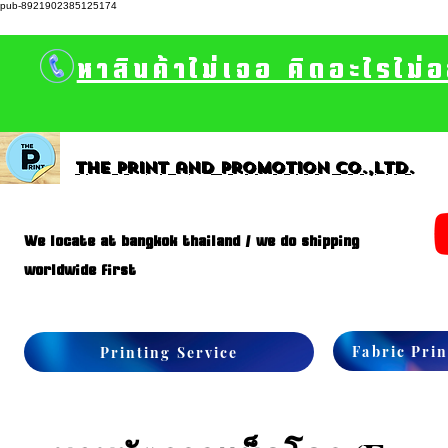
pub-8921902385125174
หาสินค้าไม่เจอ คิดอะไรไม่
The print and promotion CO.,Ltd.
We locate at bangkok thailand / we do shipping
worldwide first
Fabric Prin
Printing Service