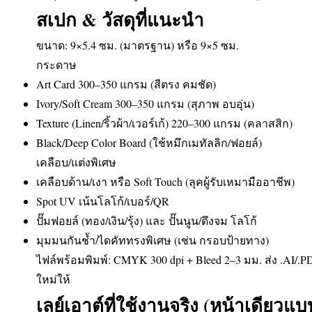
สเปก & วัสดุที่แนะนำ
ขนาด: 9×5.4 ซม. (มาตรฐาน) หรือ 9×5 ซม.
กระดาษ
Art Card 300–350 แกรม (สีตรง คมชัด)
Ivory/Soft Cream 300–350 แกรม (สุภาพ อบอุ่น)
Texture (Linen/ริ้วผ้า/เวอร์เก้) 220–300 แกรม (คลาสสิก)
Black/Deep Color Board (ใช้หมึกเมทัลลิก/ฟอยล์)
เคลือบ/แต่งพิเศษ
เคลือบด้าน/เงา หรือ Soft Touch (ลุคผู้รับเหมามืออาชีพ)
Spot UV เน้นโลโก้/เบอร์/QR
ปั๊มฟอยล์ (ทอง/เงิน/รุ้ง) และ ปั๊นนูน/ดึงจม โลโก้
มุมมนกันช้ำ/ไดคัททรงพิเศษ (เช่น กรอบป้ายทาง)
ไฟล์พร้อมพิมพ์: CMYK 300 dpi + Bleed 2–3 มม. ส่ง .AI/
ใหม่ให้
เลย์เอาต์ที่ใช้งานจริง (หน้าเดียว