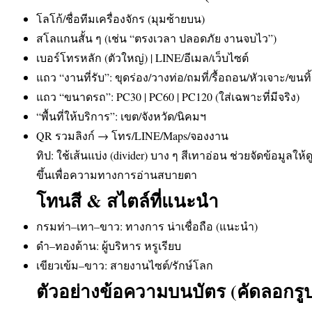
โลโก้/ชื่อทีมเครื่องจักร (มุมซ้ายบน)
สโลแกนสั้น ๆ (เช่น “ตรงเวลา ปลอดภัย งานจบไว”)
เบอร์โทรหลัก (ตัวใหญ่) | LINE/อีเมล/เว็บไซต์
แถว “งานที่รับ”: ขุดร่อง/วางท่อ/ถมที่/รื้อถอน/หัวเจาะ/ขนทิ
แถว “ขนาดรถ”: PC30 | PC60 | PC120 (ใส่เฉพาะที่มีจริง)
“พื้นที่ให้บริการ”: เขต/จังหวัด/นิคมฯ
QR รวมลิงก์ → โทร/LINE/Maps/จองงาน
ทิป: ใช้เส้นแบ่ง (divider) บาง ๆ สีเทาอ่อน ช่วยจัดข้อมูลใ
ขึ้นเพื่อความทางการอ่านสบายตา
โทนสี & สไตล์ที่แนะนำ
กรมท่า–เทา–ขาว: ทางการ น่าเชื่อถือ (แนะนำ)
ดำ–ทองด้าน: ผู้บริหาร หรูเรียบ
เขียวเข้ม–ขาว: สายงานไซต์/รักษ์โลก
ตัวอย่างข้อความบนบัตร (คัดลอกรูป