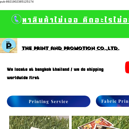
pub-8921902385125174
หาสินค้าไม่เจอ คิดอะไรไม่
The print and promotion CO.,Ltd.
We locate at bangkok thailand / we do shipping
worldwide first
Fabric Prin
Printing Service