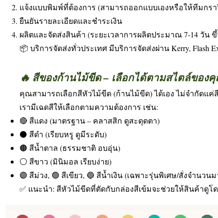
แจ้งแบบพิมพ์ที่ต้องการ (สามารถออกแบบเองหรือให้ทีมกรา
ยืนยันรายละเอียดและชำระเงิน
ผลิตและจัดส่งสินค้า (ระยะเวลาการผลิตประมาณ 7-14 วัน ขึ้
📦 บริการจัดส่งทั่วประเทศ มีบริการจัดส่งผ่าน Kerry, Flash
🔥 สีของก้านไม้ขีด – เลือกได้ตามสไตล์ของค
คุณสามารถเลือกสีหัวไม้ขีด (ก้านไม้ขีด) ได้เอง ไม่จำกัดแค่ส
เรามีเฉดสีให้เลือกตามความต้องการ เช่น:
🔴 สีแดง (มาตรฐาน – คลาสสิก ดูสะดุดตา)
⚫ สีดำ (เรียบหรู ดูมีระดับ)
🟤 สีน้ำตาล (ธรรมชาติ อบอุ่น)
⚪ สีขาว (มินิมอล เรียบง่าย)
🟣 สีม่วง, 🟢 สีเขียว, 🔵 สีน้ำเงิน (เฉพาะรุ่นพิเศษ/สั่งจำนวน
✅ แนะนำ: สีหัวไม้ขีดที่ตัดกับกล่องสีเข้มจะช่วยให้สินค้าดูโดด