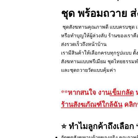
ชุด พร้อมถวาย ส่
ชุดสังฆทานคุณภาพดี แบบครบชุด เล
หรือทำบุญให้ผู้ล่วงลับ ร้านของเร
ส่งรวดเร็วถึงหน้าบ้าน
เรามีสินค้าให้เลือกครบทุกรูปแบบ ตั
สังฆทานแบบพรีเมียม ชุดไทยธรรมทำ
และชุดถวายวัดแบบคุ้มค่า
**หากสนใจ งาน
เข็มกลัด
ห
ร้านสังฆภัณฑ์ใกล้ฉัน
คลิก
⭐ ทำไมลูกค้าถึงเลือก
จัดชุดสังฆทานด้วยของจริง คุณภาพด