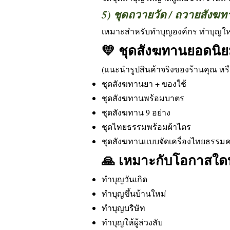
5) ชุดถวายวัด / ถวายสัง
เหมาะสำหรับทำบุญองค์กร ทำบุญใหญ
💛 ชุดสังฆทานยอดนิ
(แนะนำรูปสินค้าจริงของร้านคุณ หรื
ชุดสังฆทานยา + ของใช้
ชุดสังฆทานพร้อมบาตร
ชุดสังฆทาน 9 อย่าง
ชุดไทยธรรมพร้อมผ้าไตร
ชุดสังฆทานแบบจัดเครื่องไทยธรรม
🙏 เหมาะกับโอกาสใด
ทำบุญวันเกิด
ทำบุญขึ้นบ้านใหม่
ทำบุญบริษัท
ทำบุญให้ผู้ล่วงลับ