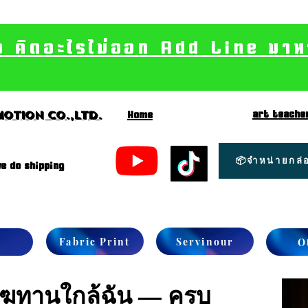
อ คิดอะไรไม่ออก Add Line มาหา เ
art teache
otion CO.,Ltd.
Home
📦จำหน่ายกล่อ
e do shipping
Fabric Print
Servinour
O
ังฆทานใกล้ฉัน — ครบ