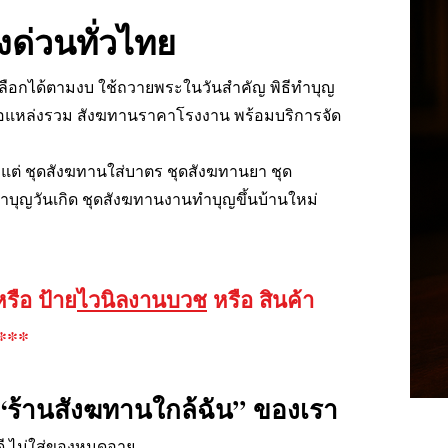
งด่วนทั่วไทย
ือกได้ตามงบ ใช้ถวายพระในวันสำคัญ พิธีทำบุญ
าคือแหล่งรวม สังฆทานราคาโรงงาน พร้อมบริการจัด
้งแต่ ชุดสังฆทานใส่บาตร ชุดสังฆทานยา ชุด
บุญวันเกิด ชุดสังฆทานงานทำบุญขึ้นบ้านใหม่
รือ ป้าย
ไวนิลงานบวช
หรือ สินค้า
***
 “ร้านสังฆทานใกล้ฉัน” ของเรา
ี ไม่ใส่ของหมดอายุ