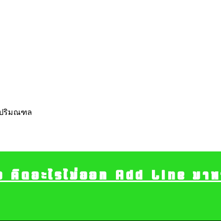
ละปริมณฑล
อ คิดอะไรไม่ออก Add Line มาหา เ