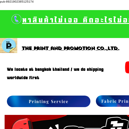
pub-8921902385125174
หาสินค้าไม่เจอ คิดอะไรไม่
The print and promotion CO.,Ltd.
We locate at bangkok thailand / we do shipping
worldwide first
Fabric Prin
Printing Service