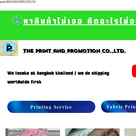
pub-8921902385125174
หาสินค้าไม่เจอ คิดอะไรไม่
The print and promotion CO.,Ltd.
We locate at bangkok thailand / we do shipping
worldwide first
Fabric Prin
Printing Service