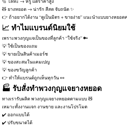
🔩 โลหะ → หรู แต่ราคาสูง
🧸 ยางหยอด → น่ารัก สีสด จับถนัด ✨
👉 ถ้าอยากได้งาน “ดูเป็นมิตร + ขายง่าย” แนะนำแบบยางหยอดค
📈 ทำไมแบรนด์นิยมใช้
เพราะพวงกุญแจเป็นของที่ลูกค้า “ใช้จริง” 🔑
💡 ใช้เป็นของแถม
💡 ขายเป็นสินค้าเมอร์ช
💡 ของสะสมในแคมเปญ
💡 ของขวัญลูกค้า
👉 ทำให้แบรนด์ถูกเห็นทุกวัน 👀
🏭 รับสั่งทำพวงกุญแจยางหยอด
ทางเรารับผลิต พวงกุญแจยางหยอดตามแบบ 🧸
เหมาะทั้งงานแจก งานขาย และงานโปรโมต
✔️ ออกแบบได้
✔️ ปรับขนาดได้