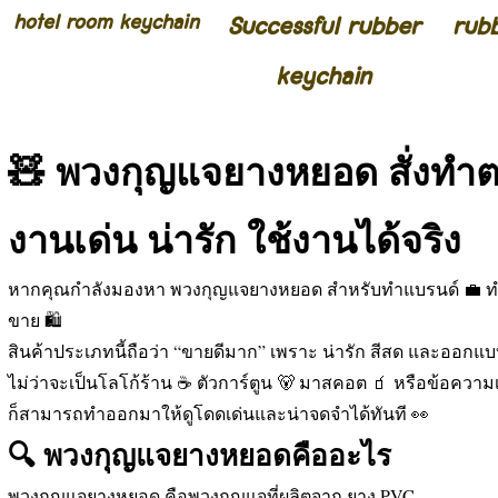
hotel room keychain
Successful rubber
rub
keychain
🧸 พวงกุญแจยางหยอด สั่งท
งานเด่น น่ารัก ใช้งานได้จริง
หากคุณกำลังมองหา พวงกุญแจยางหยอด สำหรับทำแบรนด์ 💼 ท
ขาย 🛍️
สินค้าประเภทนี้ถือว่า “ขายดีมาก” เพราะ น่ารัก สีสด และออกแบ
ไม่ว่าจะเป็นโลโก้ร้าน ☕ ตัวการ์ตูน 🐻 มาสคอต 🧃 หรือข้อควา
ก็สามารถทำออกมาให้ดูโดดเด่นและน่าจดจำได้ทันที 👀
🔍 พวงกุญแจยางหยอดคืออะไร
พวงกุญแจยางหยอด คือพวงกุญแจที่ผลิตจาก ยาง PVC