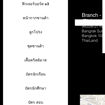
ฟิวเจอร์บอร์ด a3
Branch - 
หน้ากากซานต้า
(Pick-up o
942/26-27
Ra
Bangrak Sur
ลูกโปร่ง
Bangkok 105
ThaiLand
ชุดซานต้า
เสื้อคริสต์มาส
บัตรนักเรียน
บัตรนักศึกษา
บัตร สอบ