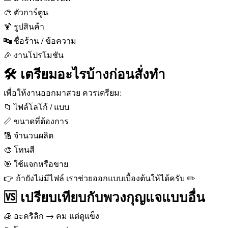
🎨 ตัวการ์ตูน
🍹 รูปสินค้า
🔤 ชื่อร้าน / ข้อความ
🎉 งานโปรโมชัน
🛠️ เตรียมอะไรบ้างก่อนสั่งทำ
เพื่อให้งานออกมาสวย ควรเตรียม:
📁 ไฟล์โลโก้ / แบบ
📏 ขนาดที่ต้องการ
🔢 จำนวนผลิต
🎨 โทนสี
🎯 ใช้แจกหรือขาย
👉 ถ้ายังไม่มีไฟล์ เราช่วยออกแบบเบื้องต้นให้ได้ครับ ✏️
🆚 เปรียบเทียบกับพวงกุญแจแบบอื่น
🧊 อะคริลิก → คม แต่ดูแข็ง