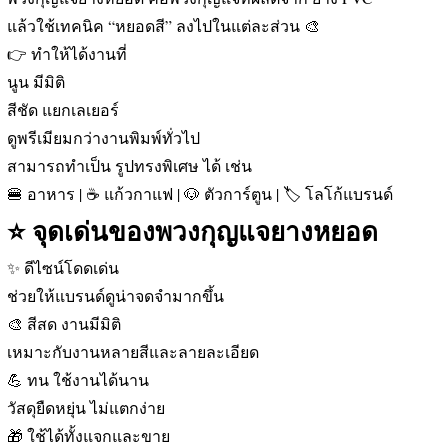
แล้วใช้เทคนิค “หยอดสี” ลงไปในแต่ละส่วน 🎨
👉 ทำให้ได้งานที่
นูน มีมิติ
สีชัด แยกเลเยอร์
ดูพรีเมียมกว่างานพิมพ์ทั่วไป
สามารถทำเป็น รูปทรงพิเศษ ได้ เช่น
🍔 อาหาร | ☕ แก้วกาแฟ | 🐶 ตัวการ์ตูน | 🏷️ โลโก้แบรนด์
⭐ จุดเด่นของพวงกุญแจยางหยอด
✨ ดีไซน์โดดเด่น
ช่วยให้แบรนด์ดูน่าจดจำมากขึ้น
🎨 สีสด งานมีมิติ
เหมาะกับงานหลายสีและลายละเอียด
💪 ทน ใช้งานได้นาน
วัสดุยืดหยุ่น ไม่แตกง่าย
🎁 ใช้ได้ทั้งแจกและขาย