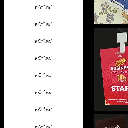
หน้าใหม่
หน้าใหม่
หน้าใหม่
หน้าใหม่
หน้าใหม่
หน้าใหม่
หน้าใหม่
หน้าใหม่