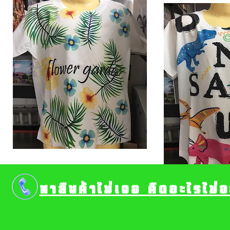
หาสินค้าไม่เจอ คิดอะไรไม่