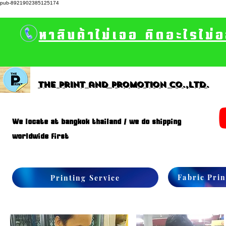
pub-8921902385125174
หาสินค้าไม่เจอ คิดอะไรไม่
The print and promotion CO.,Ltd.
We locate at bangkok thailand / we do shipping
worldwide first
Fabric Prin
Printing Service