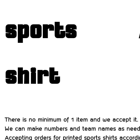
sports
shirt
There is no minimum of 1 item and we accept it
We can make numbers and team names as need
Accepting orders for printed sports shirts accor