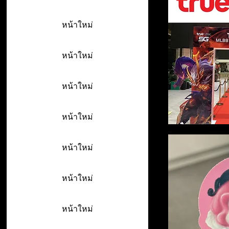
หน้าใหม่
หน้าใหม่
หน้าใหม่
หน้าใหม่
หน้าใหม่
หน้าใหม่
หน้าใหม่