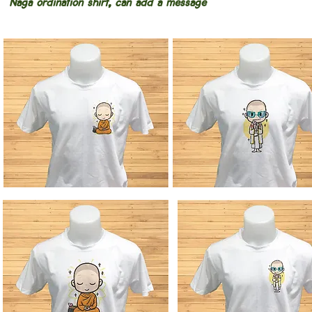
Naga ordination shirt, can add a message