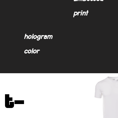
print
hologram
color
t-