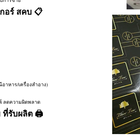
กเกอร์ สคบ 📋
รณีอาหาร/เครื่องสำอาง)
มพ์ ลดความผิดพลาด
ี่รับผลิต 🖨️