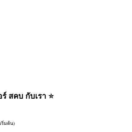
อร์ สคบ กับเรา ⭐
ิ่มต้น)