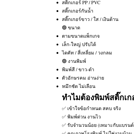
สติ๊กเกอร์ PP / PVC
สติ๊กเกอร์กันน้ำ
สติ๊กเกอร์ขาว / ใส / เงินด้าน
🟢 ขนาด
ตามขนาดแพ็กเกจ
เล็ก-ใหญ่ ปรับได้
ไดคัท / สี่เหลี่ยม / วงกลม
🟢 งานพิมพ์
พิมพ์สี / ขาว-ดำ
ตัวอักษรคม อ่านง่าย
หมึกชัด ไม่เลือน
ทำไมต้องพิมพ์สติ๊กเก
✅ เข้าใจข้อกำหนด สคบ จริง
✅ พิมพ์ด่วน งานไว
✅ รับจำนวนน้อย (เหมาะกับแบรนด์เร
✅ คุณภาพโรงพิมพ์ ไม่ใช่งานบ้าน