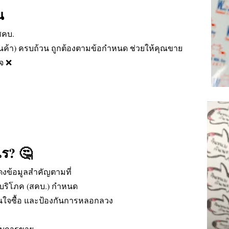
น
สคบ.
สินค้า) ครบถ้วน ถูกต้องตามข้อกำหนด ช่วยให้คุณขาย
วจ ❌
ไร? 🤔
สดงข้อมูลสำคัญตามที่
บริโภค (สคบ.) กำหนด
ัดสินใจซื้อ และป้องกันการหลอกลวง
ระงับการขาย