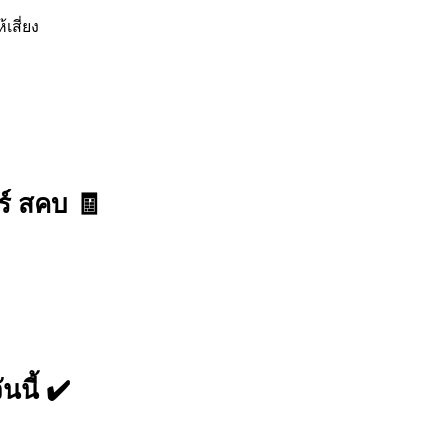
เสี่ยง
ร์ สคบ 🧾
นนี้ ✔️