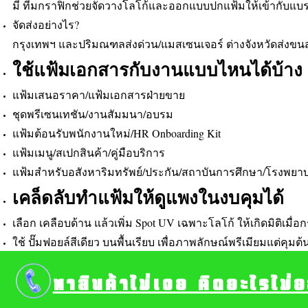
มี ทีมกราฟิกช่วยจัดวางโลโก้และออกแบบปกแฟ้มให้เข้ากับแบร
จัดส่งอย่างไร?
กรุงเทพฯ และปริมณฑลส่งด่วน/แมสเซนเจอร์ ต่างจังหวัดส่งขน
ใช้แฟ้มเอกสารกับงานแบบไหนได้บ้าง
แฟ้มเสนอราคา/แฟ้มเอกสารฝ่ายขาย
ชุดพรีเซนเทชัน/งานสัมมนา/อบรม
แฟ้มต้อนรับพนักงานใหม่/HR Onboarding Kit
แฟ้มเมนู/สเปกสินค้า/คู่มือบริการ
แฟ้มสำหรับอสังหาริมทรัพย์/ประกัน/สถาบันการศึกษา/โรงพยา
เคล็ดลับทำแฟ้มให้ดูแพงในงบคุมได้
เลือก เคลือบด้าน แล้วเพิ่ม Spot UV เฉพาะโลโก้ ให้เกิดมิติเมื
ใช้ ปั๊มฟอยล์สีเดียว บนพื้นเรียบ เพื่อภาพลักษณ์พรีเมียมแต่คุมต้
ถ้าต้องเปลี่ยนเลย์เอาท์บ่อย เลือก แฟ้มใสสอดปก ประหยัดกว่าเปล
หาสินค้าไม่เจอ คิดอะไรไม่