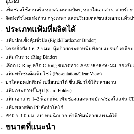
นูน/จม
เพิ่มช่องใช้งานจริง ช่องสอดนามบัตร, ช่องใส่เอกสาร, สายรัดย
จัดส่งทั่วไทย ส่งด่วน กรุงเทพฯ และปริมณฑล/ขนส่งเอกชนทั่ว
ประเภทแฟ้มที่ผลิตได้
แฟ้มปกแข็งหุ้มจั่วปัง (Rigid/Hardcover Binder)
โครงจั่วปัง 1.6–2.5 มม. หุ้มด้วยกระดาษพิมพ์ลายแบรนด์ เคลือบ
แฟ้มสันห่วง (Ring Binder)
เลือก D‑Ring หรือ C‑Ring ขนาดห่วง 20/25/30/40/50 มม. รองร
แฟ้มพรีเซนต์/แฟ้มโชว์ (Presentation/Clear View)
ปกใสสอดปกพิมพ์ เปลี่ยนปกได้ ชิ้นเดียวใช้ได้หลายงาน
แฟ้มกระดาษขึ้นรูป (Card Folder)
แฟ้มเอกสาร 1–2 พ็อกเก็ต, เพิ่มช่องสอดนามบัตร/ช่องใส่แผ่น C
แฟ้มพลาสติก PP สั่งทำโลโก้
PP 0.5–1.0 มม. เบา ทน ฉีกยาก ทำสี/พิมพ์ลายแบรนด์ได้
ขนาดที่แนะนำ