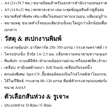
A4 (21×29.7 ซม.) ขนาดนิยมสำหรับเอกสารสำนักงาน/เสนอรา
A5 (14.8×21 ซม.) พกพาสะดวก เหมาะชุดข้อมูลสินค้า/คู่มือย่อ
ขนาดสั่งทำพิเศษ เช่น แฟ้มใบเสนอราคาแนวนอน, แฟ้มเมนูร้
หมายเหตุ: ขนาดสำเร็จของแฟ้มปกแข็งจะใหญ่กว่าเล็กน้อยเพื่อเ
เอกสาร
วัสดุ & สเปกงานพิมพ์
กระดาษหุ้มปก: อาร์ตการ์ด 250–350 แกรม / กระดาษคราฟท์ / ก
โครงปกแข็ง: จั่วปัง 1.6–2.5 มม. (เลือกความหนาตามความจุเอ
พิมพ์ปก: ระบบดิจิทัล (จำนวนน้อย/งานด่วน) หรือออฟเซ็ต (จำนว
เคลือบ: ลามิเนตด้าน/เงา, Soft Touch, เคลือบกันรอยนิ้ว
ตกแต่งพิเศษ: Spot UV, ปั๊มฟอยล์ทอง/เงิน/โรสโกลด์/ฮาโลแกรม, 
ไส้ใน/รีฟิลล์: กระดาษ 80–120 แกรม พิมพ์หัวกระดาษ/แบบฟอร์มไ
ขนาด A4/A5
ตัวเลือกสันห่วง & รูเจาะ
ประเภทห่วง: D‑Ring / C‑Ring