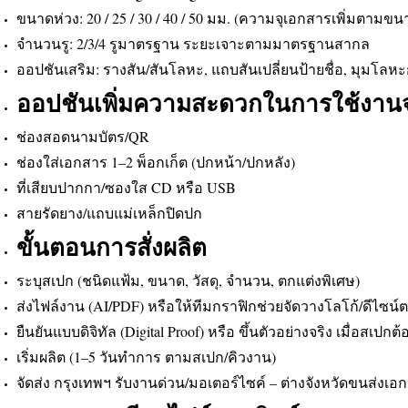
ขนาดห่วง: 20 / 25 / 30 / 40 / 50 มม. (ความจุเอกสารเพิ่มตามขน
จำนวนรู: 2/3/4 รูมาตรฐาน ระยะเจาะตามมาตรฐานสากล
ออปชันเสริม: รางสัน/สันโลหะ, แถบสันเปลี่ยนป้ายชื่อ, มุมโล
ออปชันเพิ่มความสะดวกในการใช้งานจ
ช่องสอดนามบัตร/QR
ช่องใส่เอกสาร 1–2 พ็อกเก็ต (ปกหน้า/ปกหลัง)
ที่เสียบปากกา/ซองใส CD หรือ USB
สายรัดยาง/แถบแม่เหล็กปิดปก
ขั้นตอนการสั่งผลิต
ระบุสเปก (ชนิดแฟ้ม, ขนาด, วัสดุ, จำนวน, ตกแต่งพิเศษ)
ส่งไฟล์งาน (AI/PDF) หรือให้ทีมกราฟิกช่วยจัดวางโลโก้/ดีไซน์
ยืนยันแบบดิจิทัล (Digital Proof) หรือ ขึ้นตัวอย่างจริง เมื่อสเปกต
เริ่มผลิต (1–5 วันทำการ ตามสเปก/คิวงาน)
จัดส่ง กรุงเทพฯ รับงานด่วน/มอเตอร์ไซค์ – ต่างจังหวัดขนส่งเอ