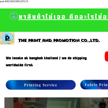
pub-8921902385125174
หาสินค้าไม่เจอ คิดอะไรไม่
The print and promotion CO.,Ltd.
We locate at bangkok thailand / we do shipping
worldwide first
Fabric Prin
Printing Service